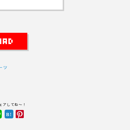
ーツ
ェアしてね～！
B!