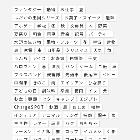
ファンタジー
動物
お仕事
夏
はだかの王国シリーズ
お菓子・スイーツ
趣味
アホゲー
学校
冬
秋
文房具
木
野菜
夏祭り
和食
電車
音楽
記号
パーティー
水辺の生き物
果物・フルーツ
花
宇宙
建物
鳥
家電
虫
日用品
クリスマス
天気
魚
うんち
アイス
お寿司
色鉛筆
干支
ハロウィン
春
洋食
パン
ゲーム
ご飯
車
ブラスバンド
鼓笛隊
先頭車
後尾車
ベビー
中間車
きのこ
肉
エイリアン
ひな祭り
子どもの日
調味料
卒業
梅雨
イヌ
犬
お金
麺類
七夕
キャンプ
エジプト
ChargeSPOT
お酒
馬
おしめ
植物
インテリア
アニマル
リング
指輪
帽子
象
生き物
レター
玩具
バク
おもちゃ
ラーメン
イカ飯
猫
コップ
イカメシ
くま
カップ
カタナ
栗鼠
コーヒー
刀
りす