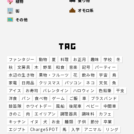
乗り物
植物
オモロ系
街
その他
ファンタジー
動物
夏
料理
お正月
趣味
学校
冬
秋
文房具
木
野菜
和食
音楽
記号
パーティー
水辺の生き物
果物・フルーツ
花
飲み物
宇宙
鳥
家電
日用品
クリスマス
パソコン
ネコ
天気
魚
アイス
お寿司
バレンタイン
ハロウィン
色鉛筆
干支
洋食
パン
食べ物
ゲーム
ご飯
車
ブラスバンド
鼓笛隊
ホワイトデー
風船
後尾車
ベビー
中間車
きのこ
肉
エイリアン
調理器具
調味料
カフェ
キッチン
イヌ
犬
お金
麺類
子供
節分
卒業
エジプト
ChargeSPOT
馬
入学
アニマル
リング