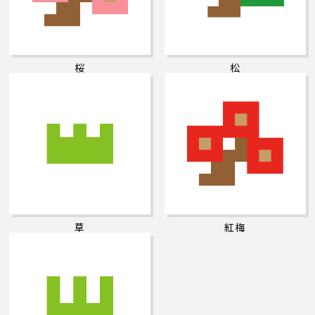
桜
松
草
紅梅