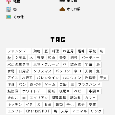
乗り物
植物
オモロ系
街
その他
ファンタジー
動物
夏
料理
お正月
趣味
学校
冬
秋
文房具
木
野菜
和食
音楽
記号
パーティー
水辺の生き物
果物・フルーツ
花
飲み物
宇宙
鳥
家電
日用品
クリスマス
パソコン
ネコ
天気
魚
アイス
お寿司
バレンタイン
ハロウィン
色鉛筆
干支
洋食
パン
食べ物
ゲーム
ご飯
車
ブラスバンド
鼓笛隊
ホワイトデー
風船
後尾車
ベビー
中間車
きのこ
肉
エイリアン
調理器具
調味料
カフェ
キッチン
イヌ
犬
お金
麺類
子供
節分
卒業
エジプト
ChargeSPOT
馬
入学
アニマル
リング