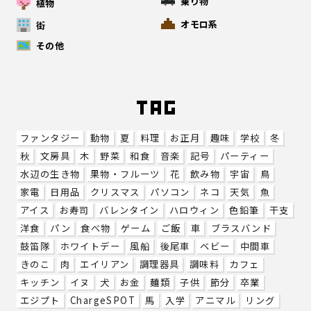
乗り物
植物
オモロ系
街
その他
ファンタジー
動物
夏
料理
お正月
趣味
学校
冬
秋
文房具
木
野菜
和食
音楽
記号
パーティー
水辺の生き物
果物・フルーツ
花
飲み物
宇宙
鳥
家電
日用品
クリスマス
パソコン
ネコ
天気
魚
アイス
お寿司
バレンタイン
ハロウィン
色鉛筆
干支
洋食
パン
食べ物
ゲーム
ご飯
車
ブラスバンド
鼓笛隊
ホワイトデー
風船
後尾車
ベビー
中間車
きのこ
肉
エイリアン
調理器具
調味料
カフェ
キッチン
イヌ
犬
お金
麺類
子供
節分
卒業
エジプト
ChargeSPOT
馬
入学
アニマル
リング