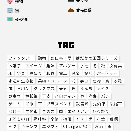
乗り物
植物
オモロ系
街
その他
ファンタジー
動物
お仕事
夏
はだかの王国シリーズ
お菓子・スイーツ
趣味
アホゲー
学校
冬
秋
文房具
木
野菜
夏祭り
和食
電車
音楽
記号
パーティー
水辺の生き物
果物・フルーツ
花
宇宙
建物
鳥
家電
虫
日用品
クリスマス
天気
魚
うんち
アイス
お寿司
色鉛筆
干支
ハロウィン
春
洋食
パン
ゲーム
ご飯
車
ブラスバンド
鼓笛隊
先頭車
後尾車
ベビー
中間車
きのこ
肉
エイリアン
ひな祭り
子どもの日
調味料
卒業
梅雨
イヌ
犬
お金
麺類
七夕
キャンプ
エジプト
ChargeSPOT
お酒
馬