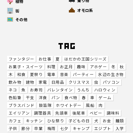
乗り物
植物
オモロ系
街
その他
ファンタジー
お仕事
夏
はだかの王国シリーズ
お菓子・スイーツ
料理
お正月
趣味
アホゲー
冬
秋
木
和食
夏祭り
電車
音楽
パーティー
水辺の生き物
飲み物
建物
家電
日用品
クリスマス
虫
パソコン
ネコ
魚
お寿司
バレンタイン
うんち
ハロウィン
色鉛筆
干支
洋食
パン
食べ物
春
車
ゲーム
ブラスバンド
鼓笛隊
ホワイトデー
風船
肉
エイリアン
調理器具
先頭車
後尾車
ベビー
調味料
カフェ
キッチン
ひな祭り
子どもの日
犬
お金
麺類
子供
節分
卒業
梅雨
七夕
キャンプ
エジプト
入学