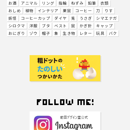
お酒
アニマル
リング
指輪
ねずみ
鉛筆
衣類
おしめ
植物
インテリア
栗鼠
コーヒー
刀
りす
妖怪
コーヒーカップ
ダイヤ
兎
うさぎ
シマエナガ
シロクマ
洋服
ブタ
ベスト
鼠
かぎ針
キャップ
おにぎり
ゾウ
帽子
象
生き物
レター
玩具
バク