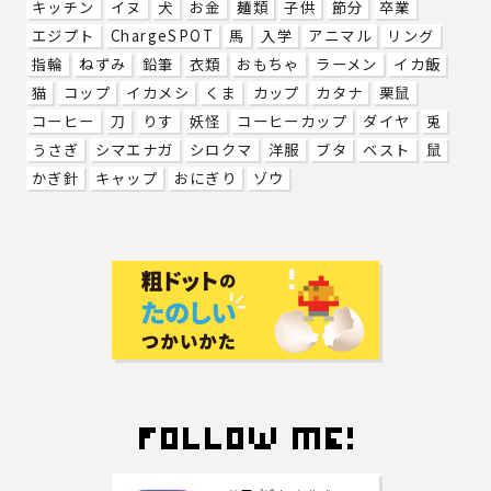
キッチン
イヌ
犬
お金
麺類
子供
節分
卒業
エジプト
ChargeSPOT
馬
入学
アニマル
リング
指輪
ねずみ
鉛筆
衣類
おもちゃ
ラーメン
イカ飯
猫
コップ
イカメシ
くま
カップ
カタナ
栗鼠
コーヒー
刀
りす
妖怪
コーヒーカップ
ダイヤ
兎
うさぎ
シマエナガ
シロクマ
洋服
ブタ
ベスト
鼠
かぎ針
キャップ
おにぎり
ゾウ