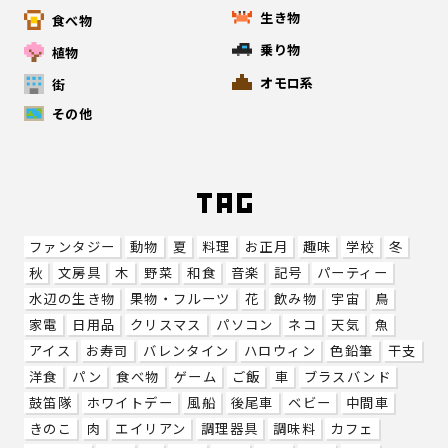
生き物
食べ物
乗り物
植物
オモロ系
街
その他
ファンタジー
動物
夏
料理
お正月
趣味
学校
冬
秋
文房具
木
野菜
和食
音楽
記号
パーティー
水辺の生き物
果物・フルーツ
花
飲み物
宇宙
鳥
家電
日用品
クリスマス
パソコン
ネコ
天気
魚
アイス
お寿司
バレンタイン
ハロウィン
色鉛筆
干支
洋食
パン
食べ物
ゲーム
ご飯
車
ブラスバンド
鼓笛隊
ホワイトデー
風船
後尾車
ベビー
中間車
きのこ
肉
エイリアン
調理器具
調味料
カフェ