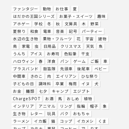
ファンタジー
動物
お仕事
夏
はだかの王国シリーズ
お菓子・スイーツ
趣味
アホゲー
学校
冬
秋
文房具
木
野菜
夏祭り
和食
電車
音楽
記号
パーティー
水辺の生き物
果物・フルーツ
花
宇宙
建物
鳥
家電
虫
日用品
クリスマス
天気
魚
うんち
アイス
お寿司
色鉛筆
干支
ハロウィン
春
洋食
パン
ゲーム
ご飯
車
ブラスバンド
鼓笛隊
先頭車
後尾車
ベビー
中間車
きのこ
肉
エイリアン
ひな祭り
子どもの日
調味料
卒業
梅雨
イヌ
犬
お金
麺類
七夕
キャンプ
エジプト
ChargeSPOT
お酒
馬
おしめ
植物
インテリア
アニマル
リング
指輪
帽子
象
生き物
レター
玩具
バク
おもちゃ
ラーメン
イカ飯
猫
コップ
イカメシ
くま
カップ
カタナ
栗鼠
コーヒー
刀
りす