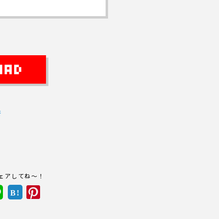
街
ェアしてね～！
B!