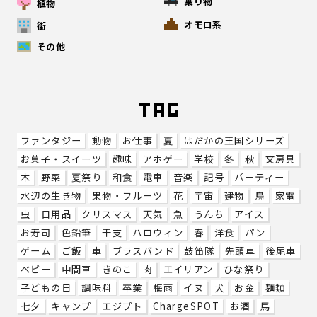
乗り物
植物
オモロ系
街
その他
ファンタジー
動物
お仕事
夏
はだかの王国シリーズ
お菓子・スイーツ
趣味
アホゲー
学校
冬
秋
文房具
木
野菜
夏祭り
和食
電車
音楽
記号
パーティー
水辺の生き物
果物・フルーツ
花
宇宙
建物
鳥
家電
虫
日用品
クリスマス
天気
魚
うんち
アイス
お寿司
色鉛筆
干支
ハロウィン
春
洋食
パン
ゲーム
ご飯
車
ブラスバンド
鼓笛隊
先頭車
後尾車
ベビー
中間車
きのこ
肉
エイリアン
ひな祭り
子どもの日
調味料
卒業
梅雨
イヌ
犬
お金
麺類
七夕
キャンプ
エジプト
ChargeSPOT
お酒
馬