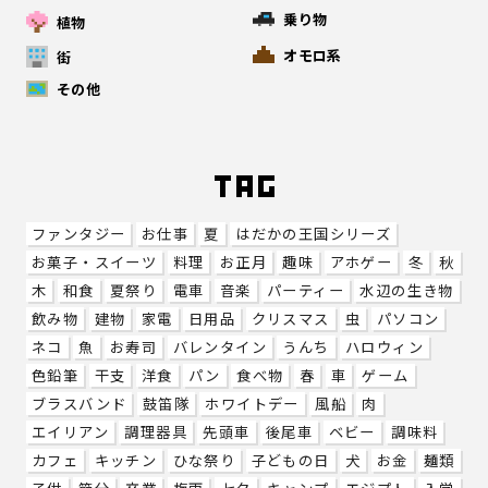
乗り物
植物
オモロ系
街
その他
ファンタジー
お仕事
夏
はだかの王国シリーズ
お菓子・スイーツ
料理
お正月
趣味
アホゲー
冬
秋
木
和食
夏祭り
電車
音楽
パーティー
水辺の生き物
飲み物
建物
家電
日用品
クリスマス
虫
パソコン
ネコ
魚
お寿司
バレンタイン
うんち
ハロウィン
色鉛筆
干支
洋食
パン
食べ物
春
車
ゲーム
ブラスバンド
鼓笛隊
ホワイトデー
風船
肉
エイリアン
調理器具
先頭車
後尾車
ベビー
調味料
カフェ
キッチン
ひな祭り
子どもの日
犬
お金
麺類