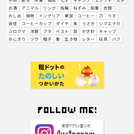
子供
節分
卒業
梅雨
七夕
キャンプ
エジプト
入学
お酒
アニマル
リング
指輪
ねずみ
鉛筆
衣類
おしめ
植物
インテリア
栗鼠
コーヒー
刀
りす
妖怪
コーヒーカップ
ダイヤ
兎
うさぎ
シマエナガ
シロクマ
洋服
ブタ
ベスト
鼠
かぎ針
キャップ
おにぎり
ゾウ
帽子
象
生き物
レター
玩具
バク