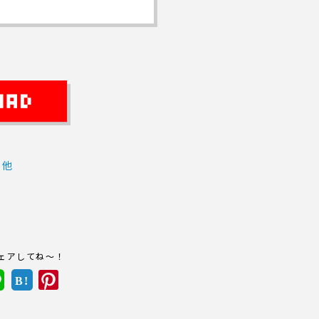
の他
ェアしてね～！
B!