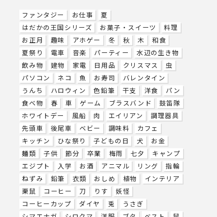
ファンタジー
お仕事
夏
はだかの王国シリーズ
お菓子・スイーツ
料理
お正月
趣味
アホゲー
冬
秋
木
和食
夏祭り
電車
音楽
パーティー
水辺の生き物
飲み物
建物
家電
日用品
クリスマス
虫
パソコン
ネコ
魚
お寿司
バレンタイン
うんち
ハロウィン
色鉛筆
干支
洋食
パン
食べ物
春
車
ゲーム
ブラスバンド
鼓笛隊
ホワイトデー
風船
肉
エイリアン
調理器具
先頭車
後尾車
ベビー
調味料
カフェ
キッチン
ひな祭り
子どもの日
犬
お金
麺類
子供
節分
卒業
梅雨
七夕
キャンプ
エジプト
入学
お酒
アニマル
リング
指輪
ねずみ
鉛筆
衣類
おしめ
植物
インテリア
栗鼠
コーヒー
刀
りす
妖怪
コーヒーカップ
ダイヤ
兎
うさぎ
シマエナガ
シロクマ
洋服
ブタ
ベスト
鼠