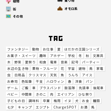
乗り物
植物
オモロ系
街
その他
ファンタジー
動物
お仕事
夏
はだかの王国シリーズ
お菓子・スイーツ
趣味
アホゲー
学校
冬
秋
文房具
木
野菜
夏祭り
和食
電車
音楽
記号
パーティー
水辺の生き物
果物・フルーツ
花
宇宙
建物
鳥
家電
虫
日用品
クリスマス
天気
魚
うんち
アイス
お寿司
色鉛筆
干支
ハロウィン
春
洋食
パン
ゲーム
ご飯
車
ブラスバンド
鼓笛隊
先頭車
後尾車
ベビー
中間車
きのこ
肉
エイリアン
ひな祭り
子どもの日
調味料
卒業
梅雨
イヌ
犬
お金
麺類
七夕
キャンプ
エジプト
ChargeSPOT
お酒
馬