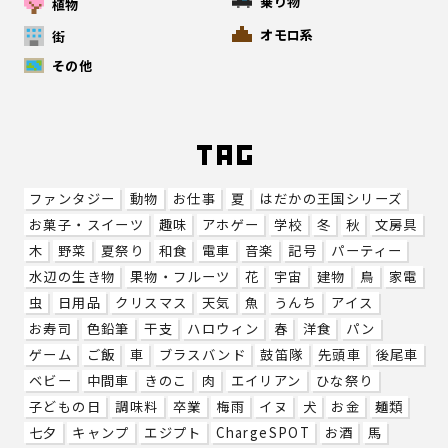
乗り物
植物
オモロ系
街
その他
ファンタジー
動物
お仕事
夏
はだかの王国シリーズ
お菓子・スイーツ
趣味
アホゲー
学校
冬
秋
文房具
木
野菜
夏祭り
和食
電車
音楽
記号
パーティー
水辺の生き物
果物・フルーツ
花
宇宙
建物
鳥
家電
虫
日用品
クリスマス
天気
魚
うんち
アイス
お寿司
色鉛筆
干支
ハロウィン
春
洋食
パン
ゲーム
ご飯
車
ブラスバンド
鼓笛隊
先頭車
後尾車
ベビー
中間車
きのこ
肉
エイリアン
ひな祭り
子どもの日
調味料
卒業
梅雨
イヌ
犬
お金
麺類
七夕
キャンプ
エジプト
ChargeSPOT
お酒
馬